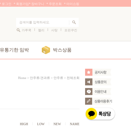
로그인
회원가입
장바구니
주문조회
마이쇼핑
가루쿡
젤리
사탕
포핀쿠킨
유통기한 임박
박스상품
Home >
안주류/견과류
>
안주류
>
전체조회
HIGH
LOW
NEW
NAME