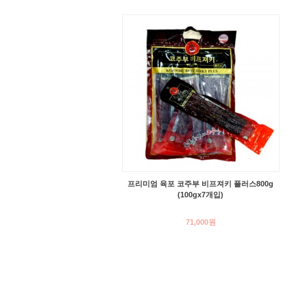
프리미엄 육포 코주부 비프져키 플러스800g
(100gx7개입)
71,000원